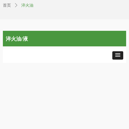
淬⽕油
首页
ꄲ
淬火油/液